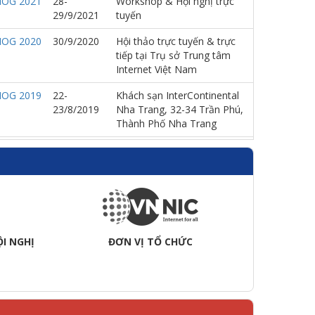
NOG 2021
28-
Workshop & Hội nghị trực
29/9/2021
tuyến
NOG 2020
30/9/2020
Hội thảo trực tuyến & trực
tiếp tại Trụ sở Trung tâm
Internet Việt Nam
NOG 2019
22-
Khách sạn InterContinental
23/8/2019
Nha Trang, 32-34 Trần Phú,
Thành Phố Nha Trang
NOG 2018
24/8/2018
Pullman Danang Beach
Resort, 101 Võ Nguyên Giáp,
Ngũ Hành Sơn, TP. Đà Nẵng
NOG 2017
25/8/2017
Khách sạn Saigon Prince, 63
Nguyễn Huệ, Q.1, TP. Hồ Chí
Minh
I NGHỊ
ĐƠN VỊ TỔ CHỨC
ĐƠ
NOG 2016
23-
Sông Hồng Resort, 183 Lam
24/11/2016
Sơn, Vĩnh Phúc, Hà Nội