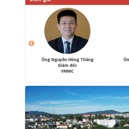
àn
Ông Nguyễn Hồng Thắng
Ôn
g
Giám đốc
VNNIC