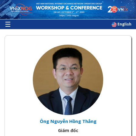
Skip
to
main
content
☰
English
Ông Nguyễn Hồng Thắng
Giám đốc